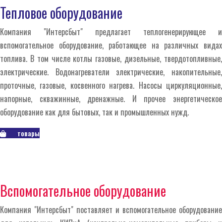
Твердотопливный котел Zota Енисей
Твердотопливный котел Zota Енисей
Тепловое оборудование
25
37 290,00 ₽
25
за шт.
Твердотопливный котёл Zota Енисей
Компания "Интерсбыт" предлагает теплогенерирующее и
работает на твёрдом топливе, таком
вспомогательное оборудование, работающее на различных видах
как дрова и уголь, и позволяет
топлива. В том числе котлы газовые, дизельные, твердотопливные,
отапливать помещения площадью до
электрические. Водонагреватели электрические, накопительные,
250 квадратных метров.
проточные, газовые, косвенного нагрева. Насосы циркуляционные,
напорные, скважинные, дренажные. И прочее энергетическое
оборудование как для бытовых, так и промышленных нужд.
товары
Вспомогательное оборудование
Компания "Интерсбыт" поставляет и вспомогательное оборудование