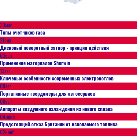
Электрокотел Zota Lux 15 кВт, 380В
Электрокотел Zota Lux 15 кВт, 380В
45
Котел работает на основе
980,00 ₽
за шт.
электрического нагревательного
30
мая
элемента, который нагревает воду в
Типы счетчиков газа
системе отопления. Благодаря этому,
21
янв
котел является экономичным и
Дисковый поворотный затвор - принцип действия
экологически чистым источником
03
сен
тепла
Применение материалов Sherwin
13
авг
Ключевые особенности современных электрокотлов
09
авг
Портативные твердомеры для автосервиса
08
авг
Аппараты воздушного охлаждения из нового сплава
04
нояб
Предстоящий отказ Британии от ископаемого топлива
02
нояб