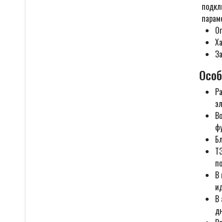
подкл
параме
О
Х
За
Особ
Ра
эл
В
ф
Б
Т
по
В 
ид
В 
д