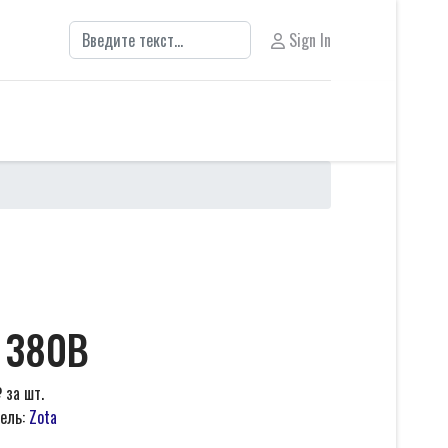
Поиск
Sign In
, 380В
₽
за шт.
ель:
Zota