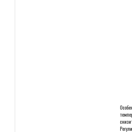
Особен
темпе
снизи
Регул