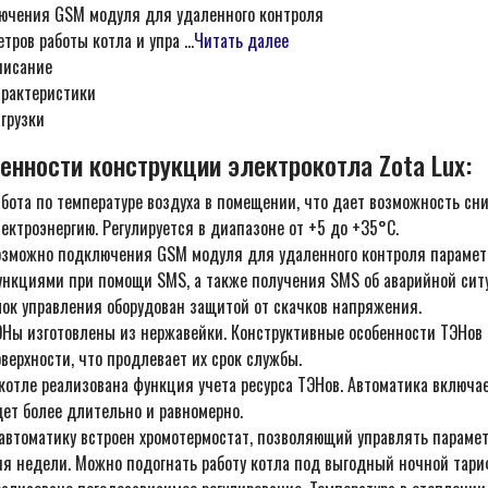
ючения GSM модуля для удаленного контроля
тров работы котла и упра ...
Читать далее
писание
арактеристики
грузки
енности конструкции электрокотла Zota Lux:
бота по температуре воздуха в помещении, что дает возможность сн
ектроэнергию. Регулируется в диапазоне от +5 до +35°С.
озможно подключения GSM модуля для удаленного контроля параметр
ункциями при помощи SMS, а также получения SMS об аварийной сит
лок управления оборудован защитой от скачков напряжения.
ЭНы изготовлены из нержавейки. Конструктивные особенности ТЭНов 
верхности, что продлевает их срок службы.
котле реализована функция учета ресурса ТЭНов. Автоматика включае
ет более длительно и равномерно.
автоматику встроен хромотермостат, позволяющий управлять парамет
ня недели. Можно подогнать работу котла под выгодный ночной тари