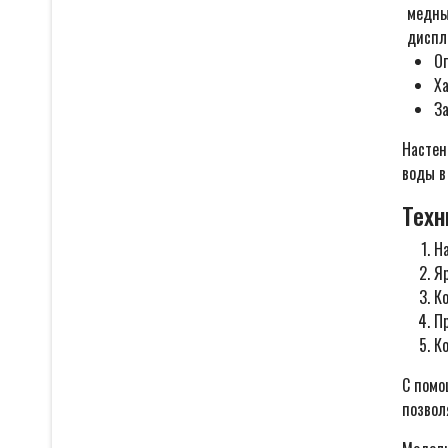
медны
диспл
О
Х
За
Настен
воды в
Техн
Н
Я
К
П
К
С помо
позвол