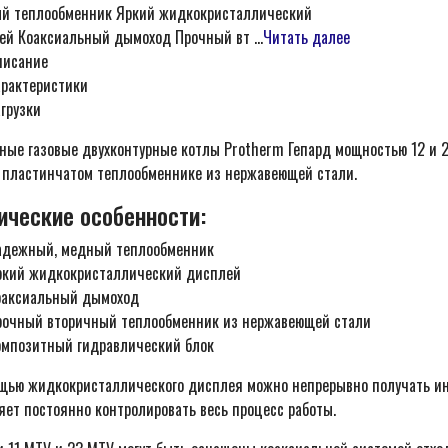
й теплообменник Яркий жидкокристаллический
ей Коаксиальный дымоход Прочный вт ...
Читать далее
писание
арактеристики
грузки
ные газовые двухконтурные котлы Protherm Гепард мощностью 12 и 2
 пластинчатом теплообменнике из нержавеющей стали.
ические особенности:
адежный, медный теплообменник
ркий жидкокристаллический дисплей
оаксиальный дымоход
рочный вторичный теплообменник из нержавеющей стали
омпозитный гидравлический блок
щью жидкокристаллического дисплея можно непрерывно получать ин
яет постоянно контролировать весь процесс работы.