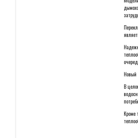
Модели
дымохо
затруд
Перекл
являет
Надежн
теплоо
очеред
Новый 
В цело
водосн
потреб
Кроме 
теплоо