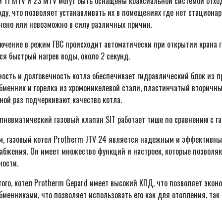
 11 MTV и 23 MTV могут быть оснащены коаксиальной системой отхо
ду, что позволяет устанавливать их в помещениях где нет стационар
нено или невозможно в силу различных причин.
ючение в режим ГВС происходит автоматически при открытии крана г
ся быстрый нагрев воды, около 2 секунд.
ость и долговечность котла обеспечивает гидравлический блок из п
бменник и горелка из хромоникелевой стали, пластинчатый вторичн
ной раз подчеркивают качество котла.
пневматический газовый клапан SIT работает тише по сравнению с 
м, газовый котел Protherm JTV 24 является надежным и эффективны
абжения. Он имеет множество функций и настроек, которые позволяю
ности.
того, котел Protherm Gepard имеет высокий КПД, что позволяет экон
бменниками, что позволяет использовать его как для отопления, так 