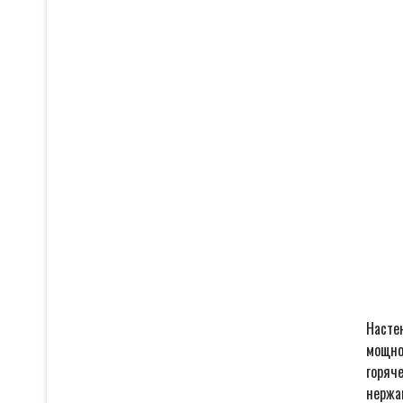
Насте
мощно
горяч
нержа