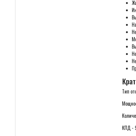
Ж
И
В
Н
Н
Мо
В
Н
Н
П
Крат
Тип от
Мощнос
Количе
КПД - 