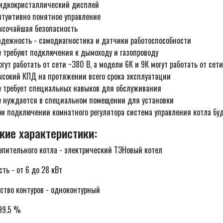
идкокристаллический дисплей
нтуитивно понятное управление
ысочайшая безопасность
адежность - самодиагностика и датчики работоспособности
е требуют подключения к дымоходу и газопроводу
гут работать от сети ~380 В, а модели 6К и 9К могут работать от сет
ысокий КПД на протяжении всего срока эксплуатации
е требует специальных навыков для обслуживания
е нуждается в специальном помещении для установки
ри подключении комнатного регулятора система управления котла бу
кие характеристики:
опительного котла - электрический ТЭНовый котел
ть - от 6 до 28 кВт
ство контуров - одноконтурный
99.5 %