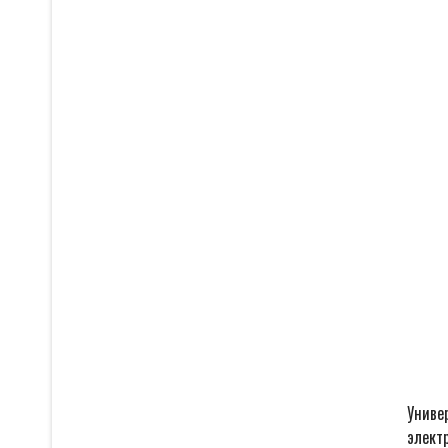
Униве
элект