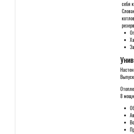
себя 
Слова
котлов
резерв
О
Х
За
Унив
Настен
Выпуск
Отопле
8 мощн
О
А
В
П