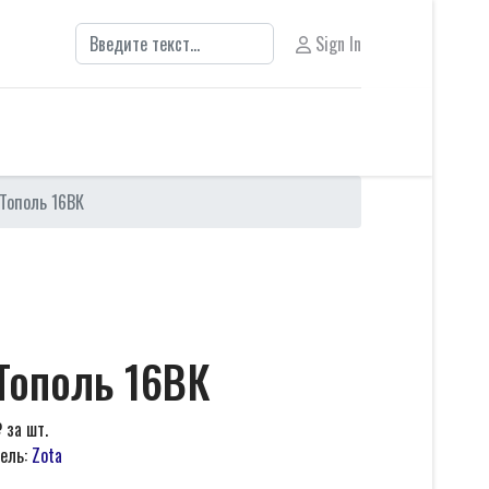
Поиск
Sign In
Тополь 16ВК
Тополь 16ВК
₽
за шт.
ель:
Zota