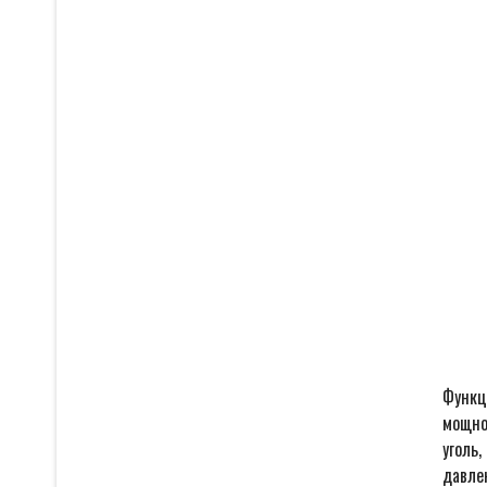
Функц
мощнос
уголь,
давле