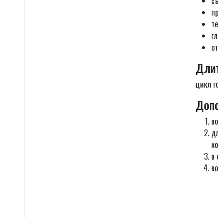
с
пр
те
гл
от
Длит
цикл г
Допо
во
дл
ко
в 
во