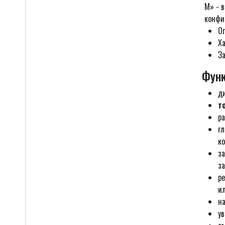
М» - 
конфиг
О
Х
За
Функ
ди
т
ра
г
к
з
за
р
ил
н
у