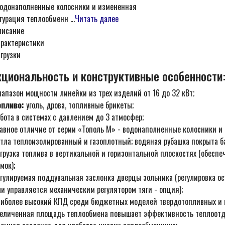
водонаполненные колосники и измененная
урация теплообменн ...
Читать далее
писание
арактеристики
грузки
циональность и конструктивные особенности
апазон мощности линейки из трех изделий от 16 до 32 кВт;
опливо:
уголь, дрова, топливные брикеты;
бота в системах с давлением до 3 атмосфер;
лавное отличие от серии «Тополь М» - водонаполненные колосники и
отла теплоизолированный и газоплотный; водяная рубашка покрыта 
агрузка топлива в вертикальной и горизонтальной плоскостях (обес
мок);
егулируемая поддувальная заслонка дверцы зольника (регулировка о
и управляется механическим регулятором тяги - опция);
аиболее высокий КПД среди бюджетных моделей твердотопливных и 
величенная площадь теплообмена повышает эффективность теплоотд