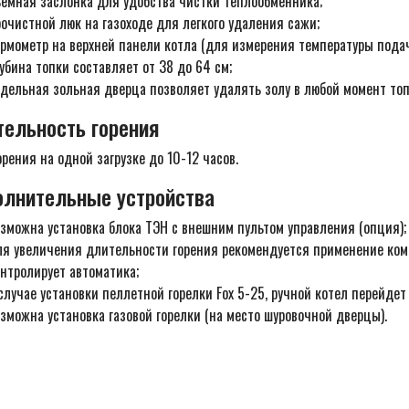
ъемная заслонка для удобства чистки теплообменника;
очистной люк на газоходе для легкого удаления сажи;
рмометр на верхней панели котла (для измерения температуры подач
убина топки составляет от 38 до 64 см;
дельная зольная дверца позволяет удалять золу в любой момент топ
ельность горения
орения на одной загрузке до 10-12 часов.
лнительные устройства
зможна установка блока ТЭН с внешним пультом управления (опция);
я увеличения длительности горения рекомендуется применение компл
нтролирует автоматика;
случае установки пеллетной горелки Fox 5-25, ручной котел перейдет
зможна установка газовой горелки (на место шуровочной дверцы).